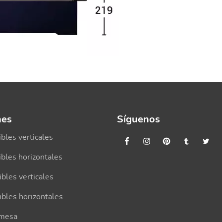
nes
Síguenos
bles verticales
bles horizontales
ibles verticales
ibles horizontales
 mesa