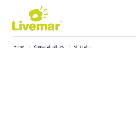
Ir a contenido principal
/
/
Home
Camas abatibles
Verticales