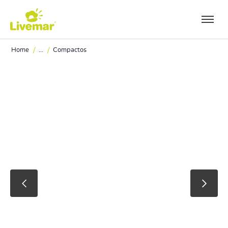
Ir a contenido principal
/
/
Home
...
Compactos