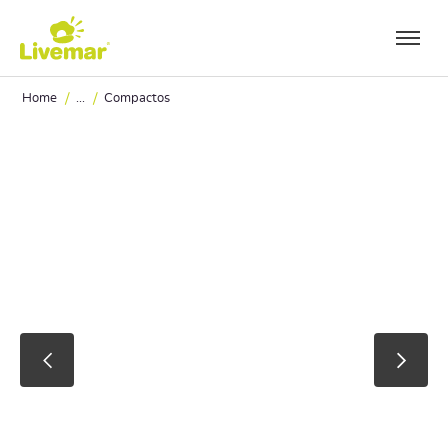
Ir a contenido principal
/
/
Home
...
Compactos