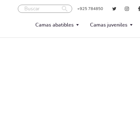
Buscar
+925 784850
Camas abatibles
Camas juveniles
Verticales
Compactos
Horizontales
Nidos
Blocks
Trenes
Literas abatibles
Literas fijas
Camas mesa