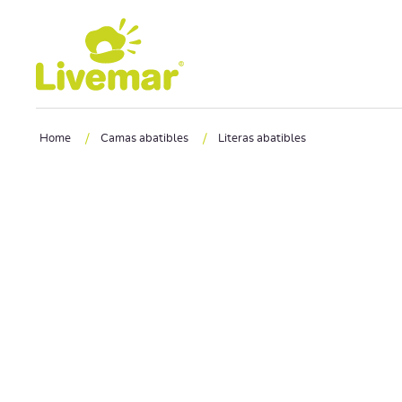
Ir a contenido principal
/
/
Home
Camas abatibles
Literas abatibles