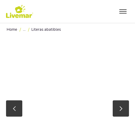
Ir a contenido principal
/
/
Home
...
Literas abatibles