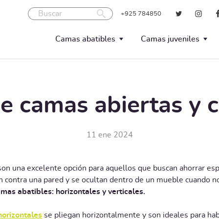
Buscar
+925 784850
Camas abatibles
Camas juveniles
Verticales
Compactos
Horizontales
Nidos
e camas abiertas y 
Blocks
Trenes
Literas abatibles
Literas fijas
11 ene 2024
Camas mesa
on una excelente opción para aquellos que buscan ahorrar esp
n contra una pared y se ocultan dentro de un mueble cuando no
mas abatibles: horizontales y verticales.
horizontales
se pliegan horizontalmente y son ideales para hab