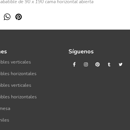
abatible de 90 x 190 cama horizontal abierta
nes
Síguenos
bles verticales
bles horizontales
ibles verticales
ibles horizontales
 mesa
niles